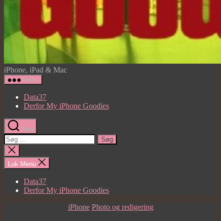
My
iPhone, iPad & Mac
iPhone
Menu
Goodies
Data37
Derfor My iPhone Goodies
Søg
Søg
efter:
Luk
søgning
Luk Menu
Data37
Derfor My iPhone Goodies
Kategorier
iPhone
Photo og redigering