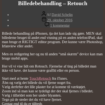
Billedebehandling – Retouch
Indlægsforfatter
Af
David Schelin
Indlægsdato
29. oktober 2016
til
1 kommentar
Billedebehandling
–
Billede behandling på iPhonen, tja det kan lade sig gøre. MEN skal
Retouch
billederne bruget til andet end visning på en anden telefon/iPad, skal
man bruge et RIGTIGT editor program. Det kunne være Photoshop,
Irfanview eller andet.
Men en redigering her og nu til anden “små skærm” device kan man
bruge mobil apps.
Her vil vi vise lidt om Retouch. Fjernelse af ting på billedet man
ikke vil have. det kunne være graffiti eller en person.
Start med at hente
TouchRetouch
fra iTunes.
Åbn og vælg det billede du vil fjerne noget fra.
Vælg derfefter det lille plaster for at komme til værktøjet.
Zoom ind så man kan se tydeligt der der skal fjernes i billedet.
Vælg i tilfældet som her under blyanten.
Tegn på de steder det du vil have fjernet.
Gentag end til du er tilfreds