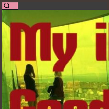
Spring
Søg
til
indholdet