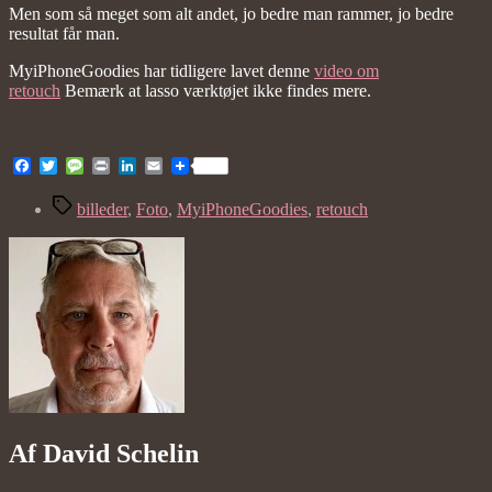
Men som så meget som alt andet, jo bedre man rammer, jo bedre
resultat får man.
MyiPhoneGoodies har tidligere lavet denne
video om
retouch
Bemærk at lasso værktøjet ikke findes mere.
Facebook
Twitter
Message
Print
LinkedIn
Email
Tags
billeder
,
Foto
,
MyiPhoneGoodies
,
retouch
Af David Schelin