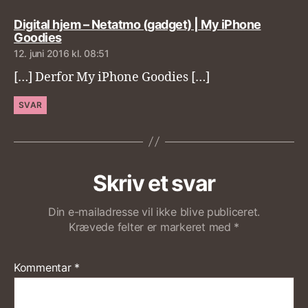
Digital hjem – Netatmo (gadget) | My iPhone
siger:
Goodies
12. juni 2016 kl. 08:51
[…] Derfor My iPhone Goodies […]
SVAR
Skriv et svar
Din e-mailadresse vil ikke blive publiceret.
Krævede felter er markeret med
*
Kommentar
*