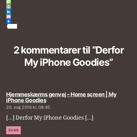
a
T
c
w
M
e
i
e
P
b
t
s
r
L
o
t
s
i
i
E
o
e
a
n
n
m
k
r
g
t
k
a
e
e
i
d
l
I
2 kommentarer til “Derfor
n
My iPhone Goodies”
Hjemmeskærms genvej – Home screen | My
siger:
iPhone Goodies
20. maj 2016 kl. 08:45
[…] Derfor My iPhone Goodies […]
SVAR