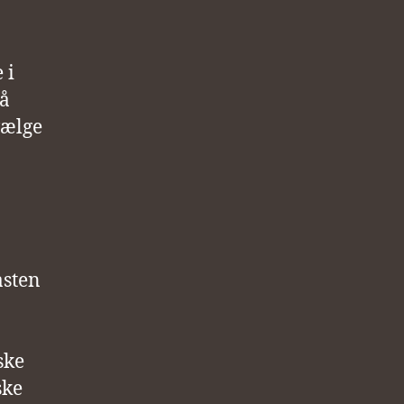
 i
lå
vælge
asten
ske
ske