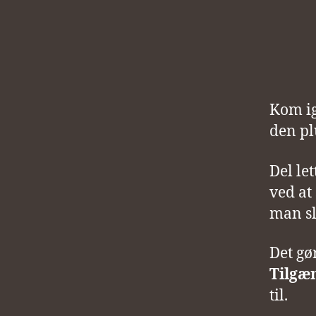
Kom ig
den plu
Del le
ved at
man slå
Det gø
Tilgæn
til.