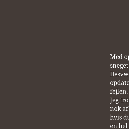
Med op
sneget 
Desvær
opdate
fejlen.
Jeg tr
nok af
hvis d
en hel 