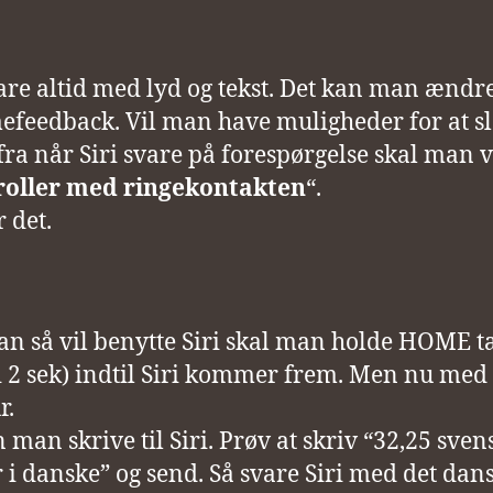
vare altid med lyd og tekst. Det kan man ændre
feedback. Vil man have muligheder for at s
fra når Siri svare på forespørgelse skal man 
roller med ringekontakten
“.
 det.
n så vil benytte Siri skal man holde HOME t
i 2 sek) indtil Siri kommer frem. Men nu med
r.
 man skrive til Siri. Prøv at skriv “32,25 sven
 i danske” og send. Så svare Siri med det dan