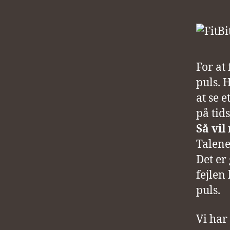
For at
puls. 
at se 
på tid
Så vil
Talene
Det er 
fejlen 
puls.
Vi har