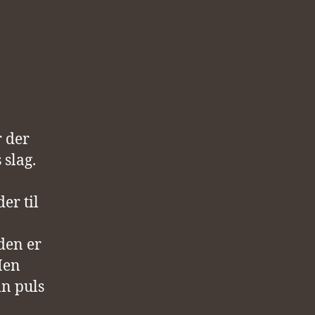
r der
 slag.
er til
den er
Men
in puls