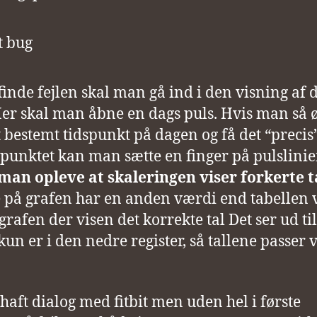
 finde fejlen skal man gå ind i den visning af 
Her skal man åbne en dags puls. Hvis man så 
et bestemt tidspunkt på dagen og få det “precis
spunktet kan man sætte en finger på pulslinie
 man opleve at skaleringen viser forkerte t
 på grafen har en anden værdi end tabellen v
grafen der visen det korrekte tal Det ser ud til
kun er i den nedre register, så tallene passer 
 haft dialog med fitbit men uden hel i første