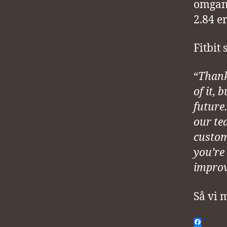
omgang
2.84 er
Fitbit
“
Thank
of it, 
future
our te
custom
you’re
improv
Så vi m