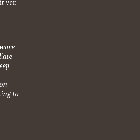
t ver.
aware
diate
keep
ion
king to