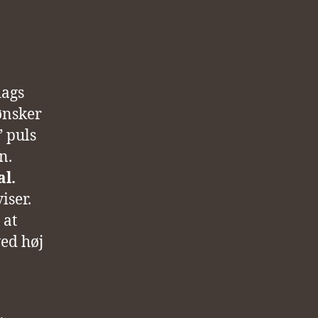
dags
ønsker
” puls
n.
al.
iser.
 at
ved høj