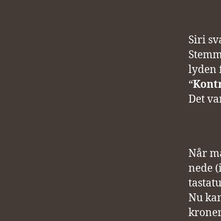
Siri s
Stemme
lyden 
“
Kont
Det var
Når ma
nede (
tastatu
Nu kan
kroner