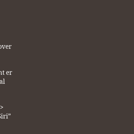
over
nt er
al
–>
iri”