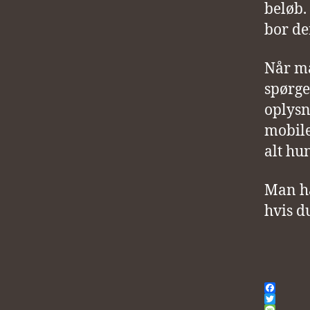
beløb.
bor de
Når man
spørge
oplysni
mobile
alt hun
Man ha
hvis d
F
a
T