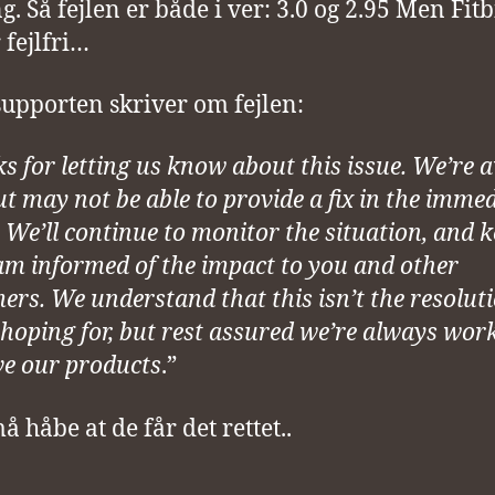
. Så fejlen er både i ver: 3.0 og 2.95 Men Fitbi
 fejlfri…
 supporten skriver om fejlen:
s for letting us know about this issue. We’re 
but may not be able to provide a fix in the imme
. We’ll continue to monitor the situation, and 
am informed of the impact to you and other
ers. We understand that this isn’t the resolut
 hoping for, but rest assured we’re always wor
e our products
.”
å håbe at de får det rettet..