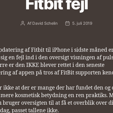
Fitbit fejl
Af
David Schelin
5. juli 2019
Indlægsforfatter
Indlægsdato
datering af Fitbit til iPhone i sidste måned e
sig en fejl ind i den oversigt visningen af puls
re er den IKKE blever rettet i den seneste
ring af appen på tros af FitBit supporten kend
or ikke at der er mange der har fundet den og 
 mere kosmetisk betydning en ren praktiks. 
u bruger oversigten til at få et overblik over d
dag, passet tallene ikke.