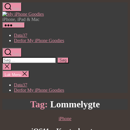
Spring
Søg
til
My
indholdet
iPhone
iPhone, iPad & Mac
Goodies
Menu
Data37
Derfor My iPhone Goodies
Søg
Søg
efter:
Luk
søgning
Luk Menu
Data37
Derfor My iPhone Goodies
Tag:
Lommelygte
Kategorier
iPhone