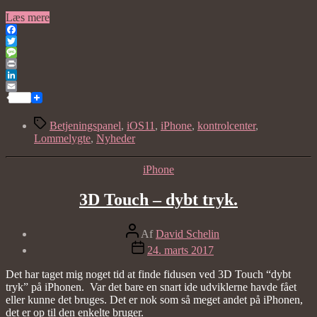
“iOS11
Læs mere
–
Facebook
Kontrolcenter”
Twitter
Message
Print
LinkedIn
Email
Tags
Betjeningspanel
,
iOS11
,
iPhone
,
kontrolcenter
,
Lommelygte
,
Nyheder
Kategorier
iPhone
3D Touch – dybt tryk.
Indlægsforfatter
Af
David Schelin
Indlægsdato
24. marts 2017
Det har taget mig noget tid at finde fidusen ved 3D Touch “dybt
tryk” på iPhonen. Var det bare en snart ide udviklerne havde fået
eller kunne det bruges. Det er nok som så meget andet på iPhonen,
det er op til den enkelte bruger.