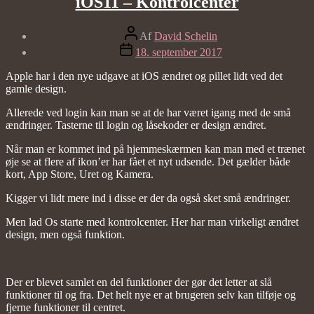
iOS11 – Kontrolcenter
Indlægsforfatter
Af
David Schelin
Indlægsdato
18. september 2017
Apple har i den nye udgave at iOS ændret og pillet lidt ved det
gamle design.
Allerede ved login kan man se at de har været igang med de små
ændringer. Tasterne til login og låsekoder er design ændret.
Når man er kommet ind på hjemmeskærmen kan man med et trænet
øje se at flere af ikon’er har fået et nyt udsende. Det gælder både
kort, App Store, Uret og Kamera.
Kigger vi lidt mere ind i disse er der da også sket små ændringer.
Men lad Os starte med kontrolcenter. Her har man virkeligt ændret
design, men også funktion.
Der er blevet samlet en del funktioner der gør det letter at slå
funktioner til og fra. Det helt nye er at brugeren selv kan tilføje og
fjerne funktioner til centret.